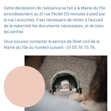
Cette déclaration de naissance se fait à la Mairie du 15e
arrondissement au 31 rue Péclet (10 minutes à pied par
la rue Lecourbe). Il est nécessaire de retirer à l’accueil
de la maternité les documents nécessaires, et de bien
les vérifier.
Vous pouvez contacter le service de l’état civil de la
Mairie du 15e au numéro suivant : 01 55 76 75 76.