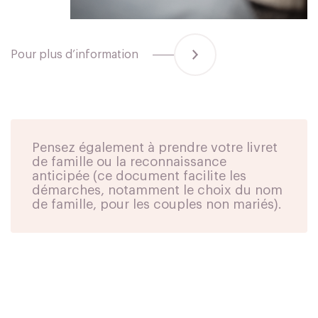
Avant la naissance
01
Pour plus d’information
Présentation de la maternité
Inscription
Préparation à la naissance
Projet de naissance
Pensez également à prendre votre livret
de famille ou la reconnaissance
Suivi médical
anticipée (ce document facilite les
Préparation spirituelle à la naissance
démarches, notamment le choix du nom
de famille, pour les couples non mariés).
Le séjour
02
Votre arrivée
Accueil papas
Pendant mon séjour