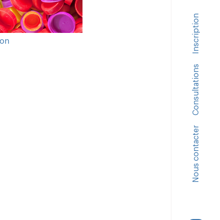
Inscription
©2026 Maternité Catholique Sainte Félicité
OK
ion
Consultations
Nous contacter