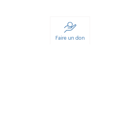
Faire un don
Nous contacter
Consultations
Inscription
Plan du site
Mentions légales